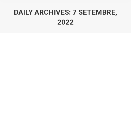
DAILY ARCHIVES:
7 SETEMBRE,
2022
You are here:
Un divorci amb amor requereix intel·ligència