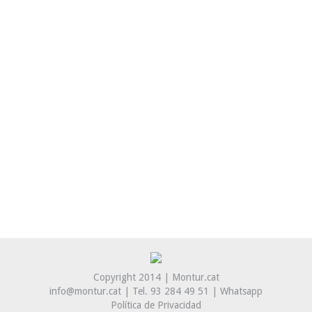
emocional
Divorce Coaching
By
Montserrrat Tur
7 setembre, 2022
Entrevista a MON TUR Advocada col·laborativa,
mediadora familiar i mentora, autora de ‘Divorcis
amb amor’. El divorci no és un fracàs, és el
tancament d’una etapa en què, segur, hi ha hagut
moments molt feliços. L’advocada Mon Tur
planteja: “Divorcia’t amb amor” Publicat per: MERCÈ
MIRALLES el 5/08/2022 a La República Mon Tur és
advo­cada…
Copyright 2014 | Montur.cat
info@montur.cat | Tel. 93 284 49 51 |
Whatsapp
Política de Privacidad