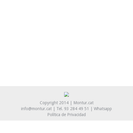
Culpables no, diàleg sí
Articles
By
Montserrrat Tur
31 juliol, 2018
Article publicat al Diari de Girona el 30/07/18 per:
Montserrat Tur, Mònica Buscarons i Xavier Pastor
Enllaç a l’article original: Culpables no, diàleg sí L
´Institut Català Internacional per la Pau ha
presentat els resultats de l´enquesta sobre la
«Percepció de la població sobre la convivència i la
seguretat a Catalunya». Entre les diferents dades,…
Copyright 2014 | Montur.cat
info@montur.cat | Tel. 93 284 49 51 |
Whatsapp
Política de Privacidad