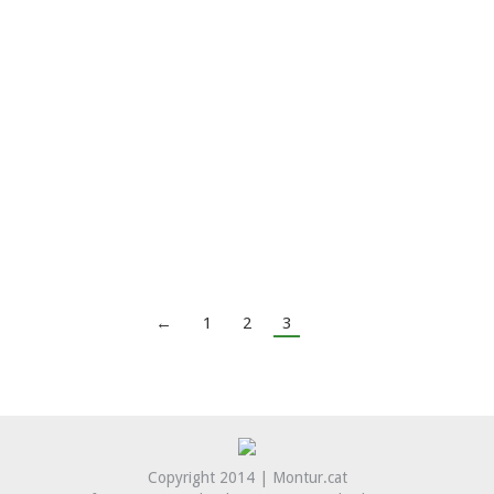
Reunió del Claustre de l’Escola
Noticies
By
Montserrrat Tur
16 octubre, 2014
El passat 18 d’octubre vam celebrar la reunió del
Claustre de l’Escola. La trobada es va celebrar a Cal
Mata (Saifores) amb la intenció de treballar la
vessant territorial de l’escola, que treballa arreu de
Catalunya i molt especialment a les províncies de
Barcelona i Tarragona.
←
1
2
3
Copyright 2014 | Montur.cat